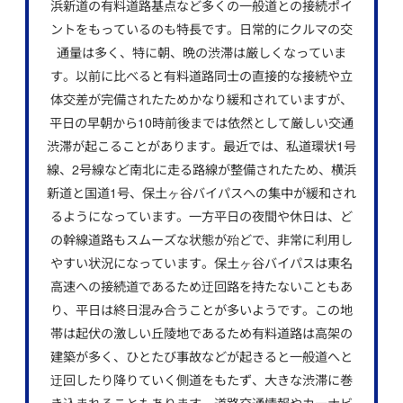
浜新道の有料道路基点など多くの一般道との接続ポイ
ントをもっているのも特長です。日常的にクルマの交
通量は多く、特に朝、晩の渋滞は厳しくなっていま
す。以前に比べると有料道路同士の直接的な接続や立
体交差が完備されたためかなり緩和されていますが、
平日の早朝から10時前後までは依然として厳しい交通
渋滞が起こることがあります。最近では、私道環状1号
線、2号線など南北に走る路線が整備されたため、横浜
新道と国道1号、保土ヶ谷バイパスへの集中が緩和され
るようになっています。一方平日の夜間や休日は、ど
の幹線道路もスムーズな状態が殆どで、非常に利用し
やすい状況になっています。保土ヶ谷バイパスは東名
高速への接続道であるため迂回路を持たないこともあ
り、平日は終日混み合うことが多いようです。この地
帯は起伏の激しい丘陵地であるため有料道路は高架の
建築が多く、ひとたび事故などが起きると一般道へと
迂回したり降りていく側道をもたず、大きな渋滞に巻
き込まれることもあります。道路交通情報やカーナビ