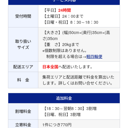
【平日】
24時間
受付時間
【土曜日】24：00まで
【日曜・祝日】8：30～18：30
【大きさ】(幅)50cm×(奥行)35cm×(高
さ)35cm
取り扱い
【重 さ】20kgまで
サイズ
※個数制限はありません。
制限を超える場合は→
軽四輪便
配送エリア
日本全国
へ配送いたします。
集荷エリアと配送距離で料金を算出いた
料 金
します。詳しくはお問い合せください。
追加料金
【18：30～翌朝8：30】3割増
割増料金
【日曜、祝日】3割増
立寄料金
1件につき770円