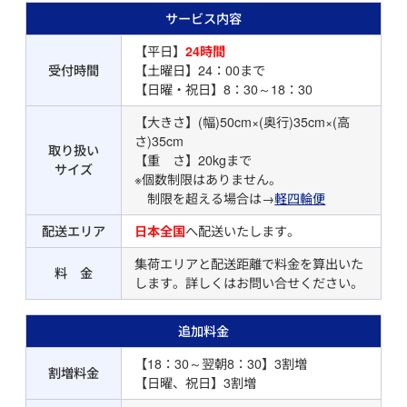
サービス内容
【平日】
24時間
受付時間
【土曜日】24：00まで
【日曜・祝日】8：30～18：30
【大きさ】(幅)50cm×(奥行)35cm×(高
さ)35cm
取り扱い
【重 さ】20kgまで
サイズ
※個数制限はありません。
制限を超える場合は→
軽四輪便
配送エリア
日本全国
へ配送いたします。
集荷エリアと配送距離で料金を算出いた
料 金
します。詳しくはお問い合せください。
追加料金
【18：30～翌朝8：30】3割増
割増料金
【日曜、祝日】3割増