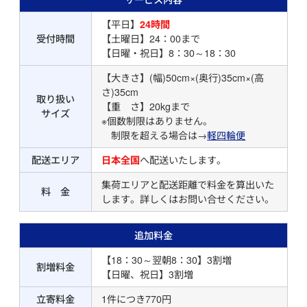
【平日】
24時間
受付時間
【土曜日】24：00まで
【日曜・祝日】8：30～18：30
【大きさ】(幅)50cm×(奥行)35cm×(高
さ)35cm
取り扱い
【重 さ】20kgまで
サイズ
※個数制限はありません。
制限を超える場合は→
軽四輪便
配送エリア
日本全国
へ配送いたします。
集荷エリアと配送距離で料金を算出いた
料 金
します。詳しくはお問い合せください。
追加料金
【18：30～翌朝8：30】3割増
割増料金
【日曜、祝日】3割増
立寄料金
1件につき770円