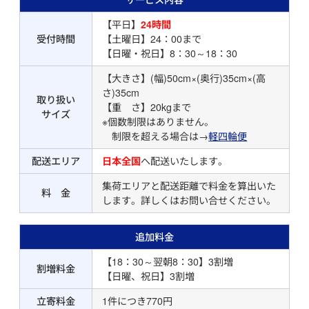
【平日】
24時間
受付時間
【土曜日】24：00まで
【日曜・祝日】8：30～18：30
【大きさ】(幅)50cm×(奥行)35cm×(高
さ)35cm
取り扱い
【重 さ】20kgまで
サイズ
※個数制限はありません。
制限を超える場合は→
軽四輪便
配送エリア
日本全国
へ配送いたします。
集荷エリアと配送距離で料金を算出いた
料 金
します。詳しくはお問い合せください。
追加料金
【18：30～翌朝8：30】3割増
割増料金
【日曜、祝日】3割増
立寄料金
1件につき770円