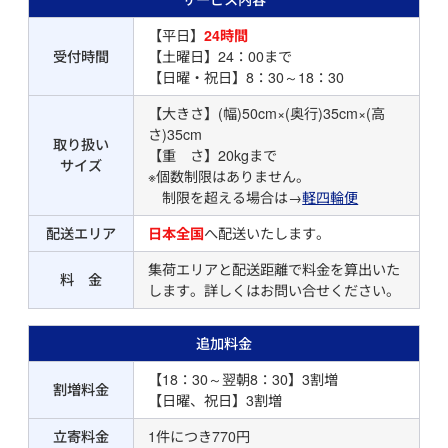
【平日】
24時間
受付時間
【土曜日】24：00まで
【日曜・祝日】8：30～18：30
【大きさ】(幅)50cm×(奥行)35cm×(高
さ)35cm
取り扱い
【重 さ】20kgまで
サイズ
※個数制限はありません。
制限を超える場合は→
軽四輪便
配送エリア
日本全国
へ配送いたします。
集荷エリアと配送距離で料金を算出いた
料 金
します。詳しくはお問い合せください。
追加料金
【18：30～翌朝8：30】3割増
割増料金
【日曜、祝日】3割増
立寄料金
1件につき770円