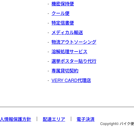
機密保持便
クール便
特定信書便
メディカル輸送
物流アウトソーシング
溶解処理サービス
選挙ポスター貼り代行
専属貸切契約
VERY CARD代理店
人情報保護方針
配達エリア
電子決済
Copyright© バイク便マッ