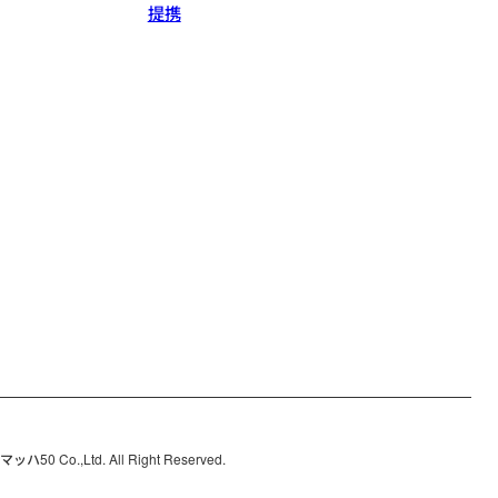
提携
ハ50 Co.,Ltd. All Right Reserved.